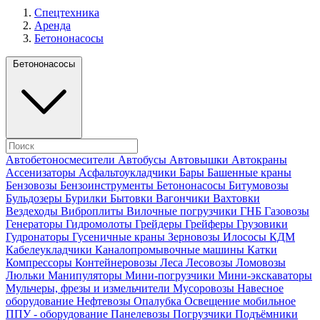
Спецтехника
Аренда
Бетононасосы
Бетононасосы
Автобетоносмесители
Автобусы
Автовышки
Автокраны
Ассенизаторы
Асфальтоукладчики
Бары
Башенные краны
Бензовозы
Бензоинструменты
Бетононасосы
Битумовозы
Бульдозеры
Бурилки
Бытовки
Вагончики
Вахтовки
Вездеходы
Виброплиты
Вилочные погрузчики
ГНБ
Газовозы
Генераторы
Гидромолоты
Грейдеры
Грейферы
Грузовики
Гудронаторы
Гусеничные краны
Зерновозы
Илососы
КДМ
Кабелеукладчики
Каналопромывочные машины
Катки
Компрессоры
Контейнеровозы
Леса
Лесовозы
Ломовозы
Люльки
Манипуляторы
Мини-погрузчики
Мини-экскаваторы
Мульчеры, фрезы и измельчители
Мусоровозы
Навесное
оборудование
Нефтевозы
Опалубка
Освещение мобильное
ППУ - оборудование
Панелевозы
Погрузчики
Подъёмники