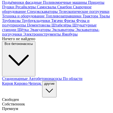
Подъёмники фасадные
Поливомоечные машины
Прицепы
Пушки
Ресайклеры
Самосвалы
Сваебои
Сварочное
оборудование
Спецэкскаваторы
Телескопические погрузчики
Техника и оборудование
Топливозаправщики
Трактора
Тралы
Трубовозы
Трубоукладчики
Тягачи
Фрезы
Фуры и
полуприцепы
Цементовозы
Штабелёры
Штукатурные
станции
Щётка
Эвакуаторы
Экскаваторы
Экскаваторы-
погрузчики
Электроинструменты
Ямобуры
Ничего не найдено
Все бетононасосы
Стационарные
Автобетононасосы
По области
Киров
Кирово-Чепецк
другие
Свободен
Собственник
Премиум