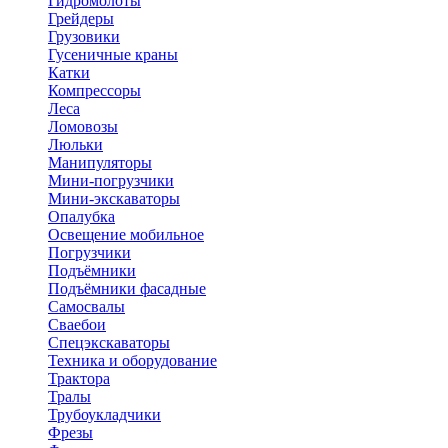
Гидромолоты
Грейдеры
Грузовики
Гусеничные краны
Катки
Компрессоры
Леса
Ломовозы
Люльки
Манипуляторы
Мини-погрузчики
Мини-экскаваторы
Опалубка
Освещение мобильное
Погрузчики
Подъёмники
Подъёмники фасадные
Самосвалы
Сваебои
Спецэкскаваторы
Техника и оборудование
Трактора
Тралы
Трубоукладчики
Фрезы