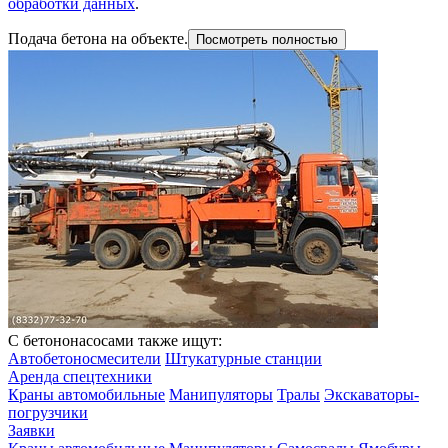
обработки данных
.
Подача бетона на объекте.
Посмотреть полностью
С бетононасосами также ищут:
Автобетоносмесители
Штукатурные станции
Аренда спецтехники
Краны автомобильные
Манипуляторы
Тралы
Экскаваторы-
погрузчики
Заявки