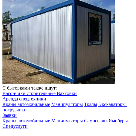
С бытовками также ищут:
Вагончики строительные
Вахтовки
Аренда спецтехники
Краны автомобильные
Манипуляторы
Тралы
Экскаваторы-
погрузчики
Заявки
Краны автомобильные
Манипуляторы
Самосвалы
Ямобуры
Спецуслуги
Грунт приму (спрос)
Земляные работы
Доставка сыпучих