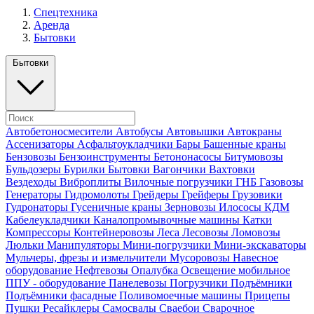
Спецтехника
Аренда
Бытовки
Бытовки
Автобетоносмесители
Автобусы
Автовышки
Автокраны
Ассенизаторы
Асфальтоукладчики
Бары
Башенные краны
Бензовозы
Бензоинструменты
Бетононасосы
Битумовозы
Бульдозеры
Бурилки
Бытовки
Вагончики
Вахтовки
Вездеходы
Виброплиты
Вилочные погрузчики
ГНБ
Газовозы
Генераторы
Гидромолоты
Грейдеры
Грейферы
Грузовики
Гудронаторы
Гусеничные краны
Зерновозы
Илососы
КДМ
Кабелеукладчики
Каналопромывочные машины
Катки
Компрессоры
Контейнеровозы
Леса
Лесовозы
Ломовозы
Люльки
Манипуляторы
Мини-погрузчики
Мини-экскаваторы
Мульчеры, фрезы и измельчители
Мусоровозы
Навесное
оборудование
Нефтевозы
Опалубка
Освещение мобильное
ППУ - оборудование
Панелевозы
Погрузчики
Подъёмники
Подъёмники фасадные
Поливомоечные машины
Прицепы
Пушки
Ресайклеры
Самосвалы
Сваебои
Сварочное