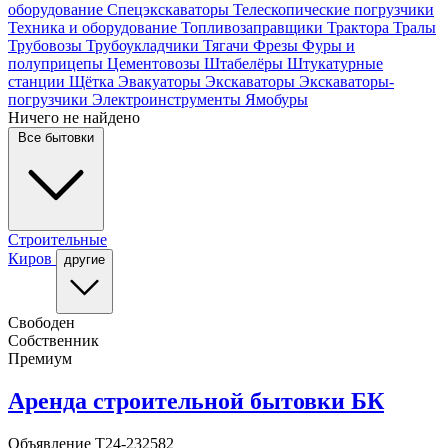
оборудование
Спецэкскаваторы
Телескопические погрузчики
Техника и оборудование
Топливозаправщики
Трактора
Тралы
Трубовозы
Трубоукладчики
Тягачи
Фрезы
Фуры и
полуприцепы
Цементовозы
Штабелёры
Штукатурные
станции
Щётка
Эвакуаторы
Экскаваторы
Экскаваторы-
погрузчики
Электроинструменты
Ямобуры
Ничего не найдено
Все бытовки
Строительные
Киров
другие
Свободен
Собственник
Премиум
Аренда строительной бытовки БК
Объявление
T24-232582