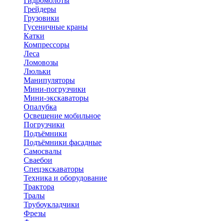
Гидромолоты
Грейдеры
Грузовики
Гусеничные краны
Катки
Компрессоры
Леса
Ломовозы
Люльки
Манипуляторы
Мини-погрузчики
Мини-экскаваторы
Опалубка
Освещение мобильное
Погрузчики
Подъёмники
Подъёмники фасадные
Самосвалы
Сваебои
Спецэкскаваторы
Техника и оборудование
Трактора
Тралы
Трубоукладчики
Фрезы