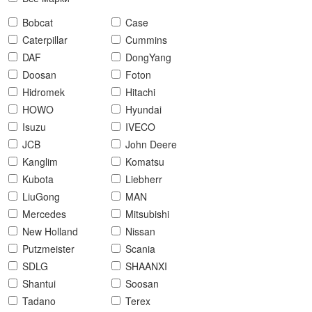
Bobcat
Case
Caterpillar
Cummins
DAF
DongYang
Doosan
Foton
Hidromek
Hitachi
HOWO
Hyundai
Isuzu
IVECO
JCB
John Deere
Kanglim
Komatsu
Kubota
Liebherr
LiuGong
MAN
Mercedes
Mitsubishi
New Holland
Nissan
Putzmeister
Scania
SDLG
SHAANXI
Shantui
Soosan
Tadano
Terex