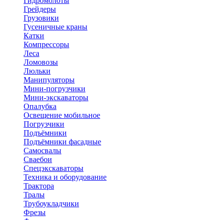
Гидромолоты
Грейдеры
Грузовики
Гусеничные краны
Катки
Компрессоры
Леса
Ломовозы
Люльки
Манипуляторы
Мини-погрузчики
Мини-экскаваторы
Опалубка
Освещение мобильное
Погрузчики
Подъёмники
Подъёмники фасадные
Самосвалы
Сваебои
Спецэкскаваторы
Техника и оборудование
Трактора
Тралы
Трубоукладчики
Фрезы