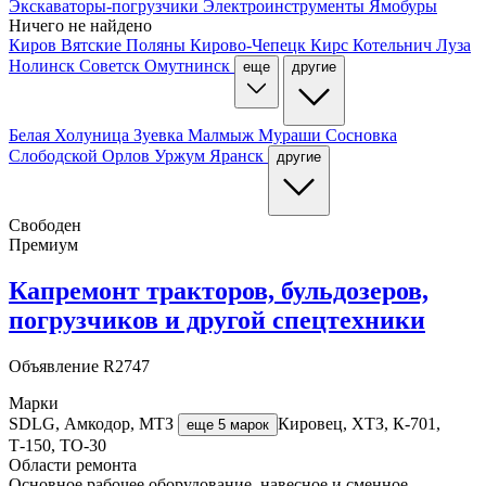
Экскаваторы-погрузчики
Электроинструменты
Ямобуры
Ничего не найдено
Киров
Вятские Поляны
Кирово-Чепецк
Кирс
Котельнич
Луза
Нолинск
Советск
Омутнинск
еще
другие
Белая Холуница
Зуевка
Малмыж
Мураши
Сосновка
Слободской
Орлов
Уржум
Яранск
другие
Свободен
Премиум
Капремонт тракторов, бульдозеров,
погрузчиков и другой спецтехники
Объявление
R2747
Марки
SDLG, Амкодор, МТЗ
Кировец, ХТЗ, К-701,
еще 5 марок
Т-150, ТО-30
Области ремонта
Основное рабочее оборудование, навесное и сменное