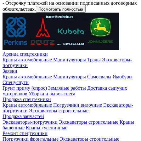
- Отсрочку платежей на основании подписанных договорных
обязательствах.
Посмотреть полностью
Аренда спецтехники
Краны автомобильные
Манипуляторы
Тралы
Экскаваторы-
погрузчики
Заявки
Краны автомобильные
Манипуляторы
Самосвалы
Ямобуры
Спецуслуги
Грунт приму (спрос)
Земляные работы
Доставка сыпучих
материалов
Уборка и вывоз снега
Продажа спецтехники
Краны автомобильные
Погрузчики вилочные
Экскаваторы-
погрузчики
Экскаваторы строительные
Продажа запчастей
Экскаваторы-погрузчики
Экскаваторы строительные
Краны
башенные
Краны гусеничные
Ремонт спецтехники
Погрузчики фронтальные
Экскаваторы строительные