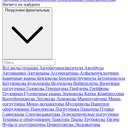
Ничего не найдено
Погрузчики фронтальные
Все виды техники
Автобетоносмесители
Автобусы
Автовышки
Автокраны
Ассенизаторы
Асфальтоукладчики
Башенные краны
Бензовозы
Бензоинструменты
Бетононасосы
Битумовозы
Бульдозеры
Вездеходы
Виброплиты
Вилочные
погрузчики
Газовозы
Генераторы
Грейдеры
Грейферы
Грузовики
Гусеничные краны
Зерновозы
Катки
Компрессоры
Контейнеровозы
Лесовозы
Ломовозы
Манипуляторы
Мини-
погрузчики
Мини-экскаваторы
Мусоровозы
Навесное
оборудование
Панелевозы
Погрузчики
Прицепы
Пушки
Самосвалы
Спецэкскаваторы
Телескопические погрузчики
Техника и оборудование
Трактора
Тралы
Трубовозы
Тягачи
Фуры и полуприцепы
Цементовозы
Экскаваторы