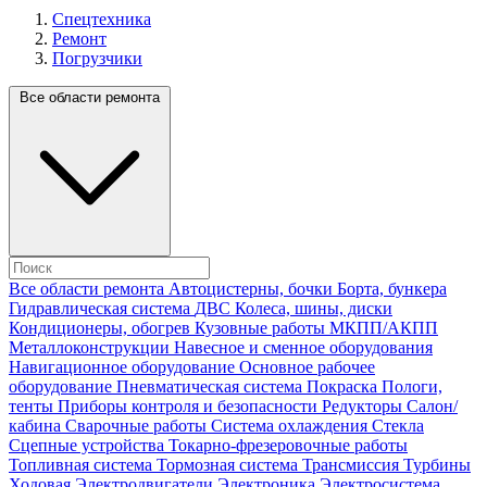
Спецтехника
Ремонт
Погрузчики
Все области ремонта
Все области ремонта
Автоцистерны, бочки
Борта, бункера
Гидравлическая система
ДВС
Колеса, шины, диски
Кондиционеры, обогрев
Кузовные работы
МКПП/АКПП
Металлоконструкции
Навесное и сменное оборудования
Навигационное оборудование
Основное рабочее
оборудование
Пневматическая система
Покраска
Пологи,
тенты
Приборы контроля и безопасности
Редукторы
Салон/
кабина
Сварочные работы
Система охлаждения
Стекла
Сцепные устройства
Токарно-фрезеровочные работы
Топливная система
Тормозная система
Трансмиссия
Турбины
Ходовая
Электродвигатели
Электроника
Электросистема